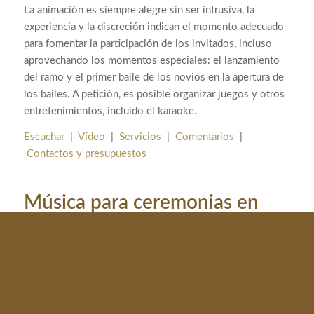
La animación es siempre alegre sin ser intrusiva, la
experiencia y la discreción indican el momento adecuado
para fomentar la participación de los invitados, incluso
aprovechando los momentos especiales: el lanzamiento
del ramo y el primer baile de los novios en la apertura de
los bailes. A petición, es posible organizar juegos y otros
entretenimientos, incluido el karaoke.
Escuchar
|
Vídeo
|
Servicios
|
Comentarios
|
Contactos y presupuestos
Música para ceremonias en
Génova
La música de la ceremonia se interpreta en directo, en la
iglesia o en el ayuntamiento, con la persuasiva voz de
Amélie y las precisas notas de Alex en el órgano; incluye
varias piezas del repertorio clásico de bodas, con la